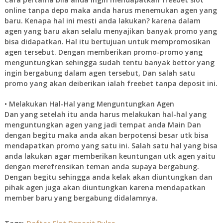
online tanpa depo maka anda harus menemukan agen yang
baru. Kenapa hal ini mesti anda lakukan? karena dalam
agen yang baru akan selalu menyajikan banyak promo yang
bisa didapatkan. Hal itu bertujuan untuk mempromosikan
agen tersebut. Dengan memberikan promo-promo yang
menguntungkan sehingga sudah tentu banyak bettor yang
ingin bergabung dalam agen tersebut, Dan salah satu
promo yang akan deiberikan ialah freebet tanpa deposit ini.
• Melakukan Hal-Hal yang Menguntungkan Agen
Dan yang setelah itu anda harus melakukan hal-hal yang
menguntungkan agen yang jadi tempat anda Main Dan
dengan begitu maka anda akan berpotensi besar utk bisa
mendapatkan promo yang satu ini. Salah satu hal yang bisa
anda lakukan agar memberikan keuntungan utk agen yaitu
dengan merefrensikan teman anda supaya bergabung.
Dengan begitu sehingga anda kelak akan diuntungkan dan
pihak agen juga akan diuntungkan karena mendapatkan
member baru yang bergabung didalamnya.