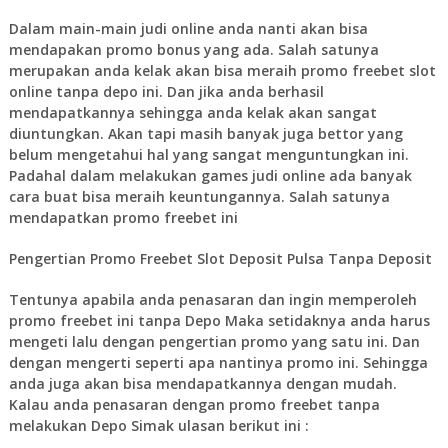
Dalam main-main judi online anda nanti akan bisa
mendapakan promo bonus yang ada. Salah satunya
merupakan anda kelak akan bisa meraih promo freebet slot
online tanpa depo ini. Dan jika anda berhasil
mendapatkannya sehingga anda kelak akan sangat
diuntungkan. Akan tapi masih banyak juga bettor yang
belum mengetahui hal yang sangat menguntungkan ini.
Padahal dalam melakukan games judi online ada banyak
cara buat bisa meraih keuntungannya. Salah satunya
mendapatkan promo freebet ini
Pengertian Promo Freebet Slot Deposit Pulsa Tanpa Deposit
Tentunya apabila anda penasaran dan ingin memperoleh
promo freebet ini tanpa Depo Maka setidaknya anda harus
mengeti lalu dengan pengertian promo yang satu ini. Dan
dengan mengerti seperti apa nantinya promo ini. Sehingga
anda juga akan bisa mendapatkannya dengan mudah.
Kalau anda penasaran dengan promo freebet tanpa
melakukan Depo Simak ulasan berikut ini :