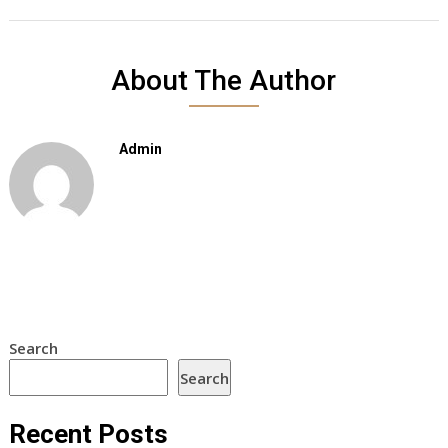
About The Author
Admin
Search
Search
Recent Posts