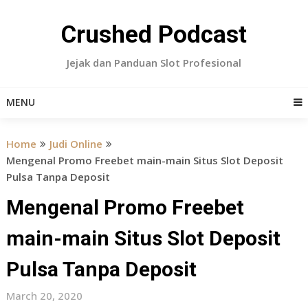
Skip
to
Crushed Podcast
content
Jejak dan Panduan Slot Profesional
MENU
Home
Judi Online
Mengenal Promo Freebet main-main Situs Slot Deposit
Pulsa Tanpa Deposit
Mengenal Promo Freebet
main-main Situs Slot Deposit
Pulsa Tanpa Deposit
March 20, 2020