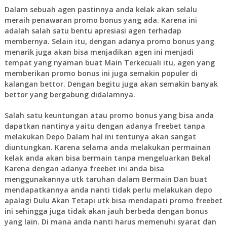
Dalam sebuah agen pastinnya anda kelak akan selalu
meraih penawaran promo bonus yang ada. Karena ini
adalah salah satu bentu apresiasi agen terhadap
membernya. Selain itu, dengan adanya promo bonus yang
menarik juga akan bisa menjadikan agen ini menjadi
tempat yang nyaman buat Main Terkecuali itu, agen yang
memberikan promo bonus ini juga semakin populer di
kalangan bettor. Dengan begitu juga akan semakin banyak
bettor yang bergabung didalamnya.
Salah satu keuntungan atau promo bonus yang bisa anda
dapatkan nantinya yaitu dengan adanya freebet tanpa
melakukan Depo Dalam hal ini tentunya akan sangat
diuntungkan. Karena selama anda melakukan permainan
kelak anda akan bisa bermain tanpa mengeluarkan Bekal
Karena dengan adanya freebet ini anda bisa
menggunakannya utk taruhan dalam Bermain Dan buat
mendapatkannya anda nanti tidak perlu melakukan depo
apalagi Dulu Akan Tetapi utk bisa mendapati promo freebet
ini sehingga juga tidak akan jauh berbeda dengan bonus
yang lain. Di mana anda nanti harus memenuhi syarat dan