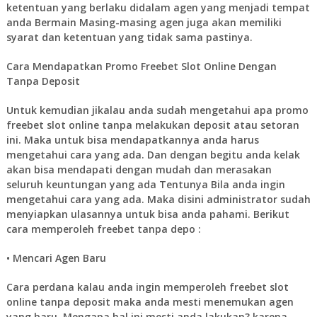
ketentuan yang berlaku didalam agen yang menjadi tempat
anda Bermain Masing-masing agen juga akan memiliki
syarat dan ketentuan yang tidak sama pastinya.
Cara Mendapatkan Promo Freebet Slot Online Dengan
Tanpa Deposit
Untuk kemudian jikalau anda sudah mengetahui apa promo
freebet slot online tanpa melakukan deposit atau setoran
ini. Maka untuk bisa mendapatkannya anda harus
mengetahui cara yang ada. Dan dengan begitu anda kelak
akan bisa mendapati dengan mudah dan merasakan
seluruh keuntungan yang ada Tentunya Bila anda ingin
mengetahui cara yang ada. Maka disini administrator sudah
menyiapkan ulasannya untuk bisa anda pahami. Berikut
cara memperoleh freebet tanpa depo :
• Mencari Agen Baru
Cara perdana kalau anda ingin memperoleh freebet slot
online tanpa deposit maka anda mesti menemukan agen
yang baru. Mengapa hal ini mesti anda lakukan? karena