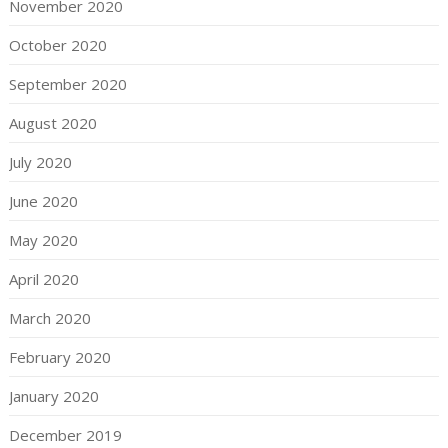
November 2020
October 2020
September 2020
August 2020
July 2020
June 2020
May 2020
April 2020
March 2020
February 2020
January 2020
December 2019