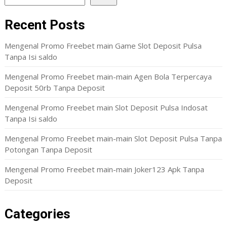
Recent Posts
Mengenal Promo Freebet main Game Slot Deposit Pulsa
Tanpa Isi saldo
Mengenal Promo Freebet main-main Agen Bola Terpercaya
Deposit 50rb Tanpa Deposit
Mengenal Promo Freebet main Slot Deposit Pulsa Indosat
Tanpa Isi saldo
Mengenal Promo Freebet main-main Slot Deposit Pulsa Tanpa
Potongan Tanpa Deposit
Mengenal Promo Freebet main-main Joker123 Apk Tanpa
Deposit
Categories