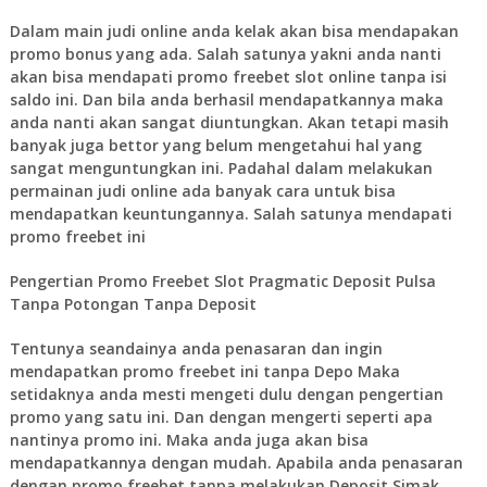
Dalam main judi online anda kelak akan bisa mendapakan
promo bonus yang ada. Salah satunya yakni anda nanti
akan bisa mendapati promo freebet slot online tanpa isi
saldo ini. Dan bila anda berhasil mendapatkannya maka
anda nanti akan sangat diuntungkan. Akan tetapi masih
banyak juga bettor yang belum mengetahui hal yang
sangat menguntungkan ini. Padahal dalam melakukan
permainan judi online ada banyak cara untuk bisa
mendapatkan keuntungannya. Salah satunya mendapati
promo freebet ini
Pengertian Promo Freebet Slot Pragmatic Deposit Pulsa
Tanpa Potongan Tanpa Deposit
Tentunya seandainya anda penasaran dan ingin
mendapatkan promo freebet ini tanpa Depo Maka
setidaknya anda mesti mengeti dulu dengan pengertian
promo yang satu ini. Dan dengan mengerti seperti apa
nantinya promo ini. Maka anda juga akan bisa
mendapatkannya dengan mudah. Apabila anda penasaran
dengan promo freebet tanpa melakukan Deposit Simak