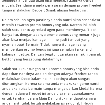
Sehingga anda juga akan bisa mendapatkannya dengan
mudah. Seandainya anda penasaran dengan promo freebet
tanpa melakukan Deposit Simak ulasan berikut ini :
Dalam sebuah agen pastinnya anda nanti akan senantiasa
meraih tawaran promo bonus yang ada. Karena ini ialah
salah satu bentu apresiasi agen pada membernya. Tidak
hanya itu, dengan adanya promo bonus yang menarik juga
akan bisa menjadikan agen ini menjadi tempat yang
nyaman buat Bermain Tidak hanya itu, agen yang
memberikan promo bonus ini juga semakin terkenal di
kalangan bettor. Dengan begitu juga akan semakin banyak
bettor yang bergabung didalamnya.
Salah satu keuntungan atau promo bonus yang bisa anda
dapatkan nantinya adalah dengan adanya freebet tanpa
melakukan Depo Dalam hal ini pastinya akan sangat
diuntungkan. Karena selama anda melakukan game nanti
anda akan bisa bermain tanpa mengeluarkan Modal Karena
dengan adanya freebet ini anda bisa menggunakannya
untuk taruhan dalam Main Dan untuk mendapatkannya
anda nanti tidak butuh melakukan isi saldo lebih-lebih