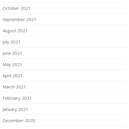
October 2021
September 2021
August 2021
July 2021
June 2021
May 2021
April 2021
March 2021
February 2021
January 2021
December 2020