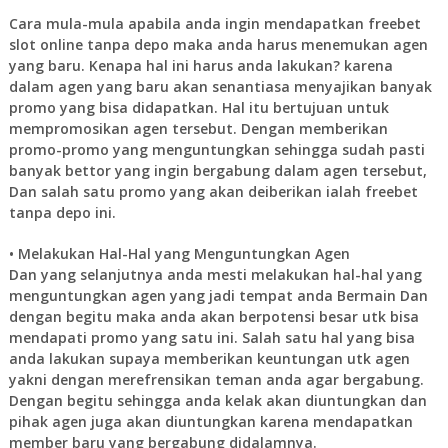
Cara mula-mula apabila anda ingin mendapatkan freebet
slot online tanpa depo maka anda harus menemukan agen
yang baru. Kenapa hal ini harus anda lakukan? karena
dalam agen yang baru akan senantiasa menyajikan banyak
promo yang bisa didapatkan. Hal itu bertujuan untuk
mempromosikan agen tersebut. Dengan memberikan
promo-promo yang menguntungkan sehingga sudah pasti
banyak bettor yang ingin bergabung dalam agen tersebut,
Dan salah satu promo yang akan deiberikan ialah freebet
tanpa depo ini.
• Melakukan Hal-Hal yang Menguntungkan Agen
Dan yang selanjutnya anda mesti melakukan hal-hal yang
menguntungkan agen yang jadi tempat anda Bermain Dan
dengan begitu maka anda akan berpotensi besar utk bisa
mendapati promo yang satu ini. Salah satu hal yang bisa
anda lakukan supaya memberikan keuntungan utk agen
yakni dengan merefrensikan teman anda agar bergabung.
Dengan begitu sehingga anda kelak akan diuntungkan dan
pihak agen juga akan diuntungkan karena mendapatkan
member baru yang bergabung didalamnya.