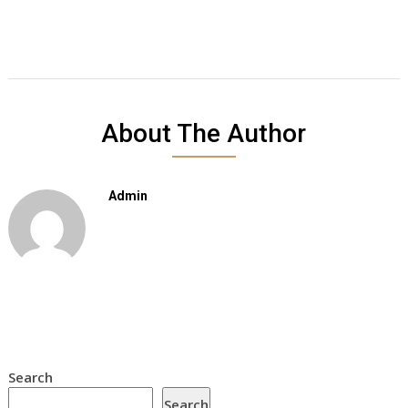
About The Author
Admin
Search
Search