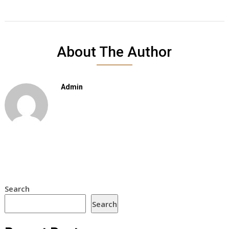
About The Author
Admin
Search
Search