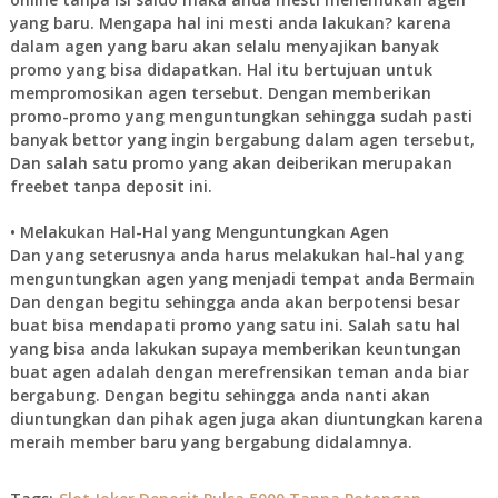
yang baru. Mengapa hal ini mesti anda lakukan? karena
dalam agen yang baru akan selalu menyajikan banyak
promo yang bisa didapatkan. Hal itu bertujuan untuk
mempromosikan agen tersebut. Dengan memberikan
promo-promo yang menguntungkan sehingga sudah pasti
banyak bettor yang ingin bergabung dalam agen tersebut,
Dan salah satu promo yang akan deiberikan merupakan
freebet tanpa deposit ini.
• Melakukan Hal-Hal yang Menguntungkan Agen
Dan yang seterusnya anda harus melakukan hal-hal yang
menguntungkan agen yang menjadi tempat anda Bermain
Dan dengan begitu sehingga anda akan berpotensi besar
buat bisa mendapati promo yang satu ini. Salah satu hal
yang bisa anda lakukan supaya memberikan keuntungan
buat agen adalah dengan merefrensikan teman anda biar
bergabung. Dengan begitu sehingga anda nanti akan
diuntungkan dan pihak agen juga akan diuntungkan karena
meraih member baru yang bergabung didalamnya.