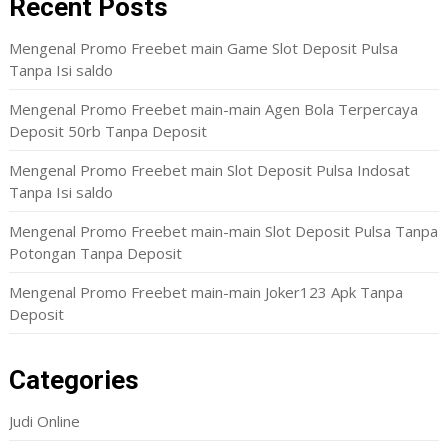
Recent Posts
Mengenal Promo Freebet main Game Slot Deposit Pulsa
Tanpa Isi saldo
Mengenal Promo Freebet main-main Agen Bola Terpercaya
Deposit 50rb Tanpa Deposit
Mengenal Promo Freebet main Slot Deposit Pulsa Indosat
Tanpa Isi saldo
Mengenal Promo Freebet main-main Slot Deposit Pulsa Tanpa
Potongan Tanpa Deposit
Mengenal Promo Freebet main-main Joker123 Apk Tanpa
Deposit
Categories
Judi Online