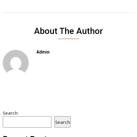
About The Author
Admin
Search
Search