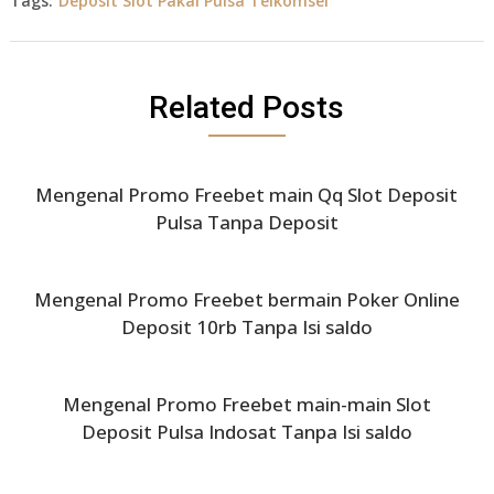
Tags:
Deposit Slot Pakai Pulsa Telkomsel
Related Posts
Mengenal Promo Freebet main Qq Slot Deposit
Pulsa Tanpa Deposit
Mengenal Promo Freebet bermain Poker Online
Deposit 10rb Tanpa Isi saldo
Mengenal Promo Freebet main-main Slot
Deposit Pulsa Indosat Tanpa Isi saldo