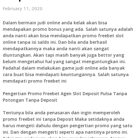
February 11, 2020
Dalam bermain judi online anda kelak akan bisa
mendapakan promo bonus yang ada. Salah satunya adalah
anda nanti akan bisa mendapatkan promo freebet slot
online tanpa isi saldo ini. Dan bila anda berhasil
mendapatkannya maka anda nanti akan sangat
diuntungkan. Akan tapi masih banyak juga bettor yang
belum mengetahui hal yang sangat menguntungkan ini.
Padahal dalam melakukan game judi online ada banyak
cara buat bisa mendapati keuntungannya. Salah satunya
mendapati promo freebet ini
Pengertian Promo Freebet Agen Slot Deposit Pulsa Tanpa
Potongan Tanpa Deposit
Tentunya bila anda penasaran dan ingin memperoleh
promo freebet ini tanpa Deposit Maka setidaknya anda
harus mengeti dahulu dengan pengertian promo yang satu
ini. Dan dengan mengerti seperti apa nantinya promo ini.