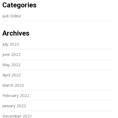
Categories
Judi Online
Archives
July 2022
June 2022
May 2022
April 2022
March 2022
February 2022
January 2022
December 2021