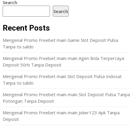
Search
Search
Recent Posts
Mengenal Promo Freebet main Game Slot Deposit Pulsa
Tanpa Isi saldo
Mengenal Promo Freebet main-main Agen Bola Terpercaya
Deposit 50rb Tanpa Deposit
Mengenal Promo Freebet main Slot Deposit Pulsa Indosat
Tanpa Isi saldo
Mengenal Promo Freebet main-main Slot Deposit Pulsa Tanpa
Potongan Tanpa Deposit
Mengenal Promo Freebet main-main Joker123 Apk Tanpa
Deposit