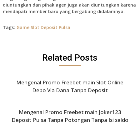
diuntungkan dan pihak agen juga akan diuntungkan karena
mendapati member baru yang bergabung didalamnya.
Tags:
Game Slot Deposit Pulsa
Related Posts
Mengenal Promo Freebet main Slot Online
Depo Via Dana Tanpa Deposit
Mengenal Promo Freebet main Joker123
Deposit Pulsa Tanpa Potongan Tanpa Isi saldo