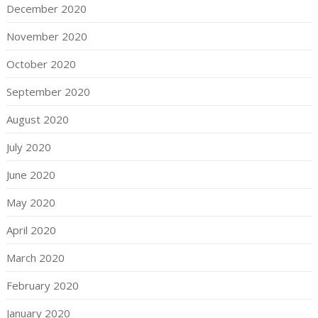
December 2020
November 2020
October 2020
September 2020
August 2020
July 2020
June 2020
May 2020
April 2020
March 2020
February 2020
January 2020