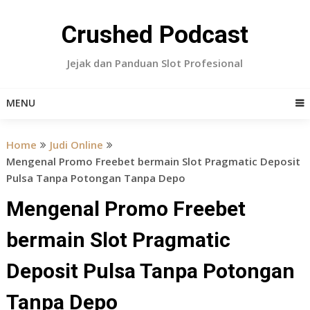
Skip
to
Crushed Podcast
content
Jejak dan Panduan Slot Profesional
MENU
Home
Judi Online
Mengenal Promo Freebet bermain Slot Pragmatic Deposit
Pulsa Tanpa Potongan Tanpa Depo
Mengenal Promo Freebet
bermain Slot Pragmatic
Deposit Pulsa Tanpa Potongan
Tanpa Depo