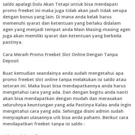
saldo apalagi Dulu Akan Tetapi untuk bisa mendapati
promo freebet ini maka juga tidak akan jauh tidak serupa
dengan bonus yang lain. Di mana anda kelak harus
memenuhi syarat dan ketentuan yang berlaku didalam
agen yang menjadi tempat anda Main Masing-masing agen
juga akan memiliki syarat dan ketentuan yang berbeda
pastinya.
Cara Meraih Promo Freebet Slot Online Dengan Tanpa
Deposit
Buat kemudian seandainya anda sudah mengetahui apa
promo freebet slot online tanpa melakukan isi saldo atau
setoran ini. Maka buat bisa mendapatkannya anda harus
mengetahui cara yang ada. Dan dengan begitu anda nanti
akan bisa mendapatkan dengan mudah dan merasakan
seluruhnya keuntungan yang ada Pastinya Kalau anda ingin
mengetahui cara yang ada. Sehingga disini admin sudah
menyiapkan ulasannya utk bisa anda pahami. Berikut cara
mendapatkan freebet tanpa isi saldo :