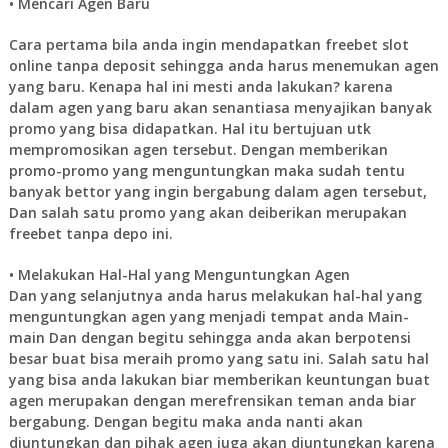
• Mencari Agen Baru
Cara pertama bila anda ingin mendapatkan freebet slot
online tanpa deposit sehingga anda harus menemukan agen
yang baru. Kenapa hal ini mesti anda lakukan? karena
dalam agen yang baru akan senantiasa menyajikan banyak
promo yang bisa didapatkan. Hal itu bertujuan utk
mempromosikan agen tersebut. Dengan memberikan
promo-promo yang menguntungkan maka sudah tentu
banyak bettor yang ingin bergabung dalam agen tersebut,
Dan salah satu promo yang akan deiberikan merupakan
freebet tanpa depo ini.
• Melakukan Hal-Hal yang Menguntungkan Agen
Dan yang selanjutnya anda harus melakukan hal-hal yang
menguntungkan agen yang menjadi tempat anda Main-
main Dan dengan begitu sehingga anda akan berpotensi
besar buat bisa meraih promo yang satu ini. Salah satu hal
yang bisa anda lakukan biar memberikan keuntungan buat
agen merupakan dengan merefrensikan teman anda biar
bergabung. Dengan begitu maka anda nanti akan
diuntungkan dan pihak agen juga akan diuntungkan karena