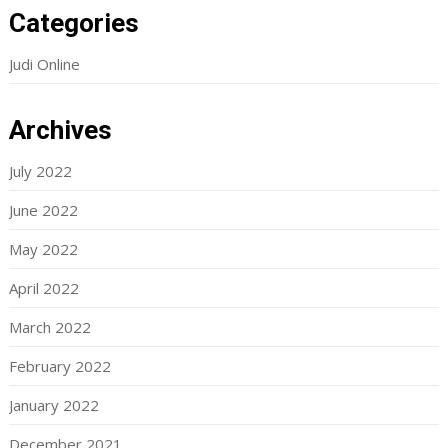
Categories
Judi Online
Archives
July 2022
June 2022
May 2022
April 2022
March 2022
February 2022
January 2022
December 2021