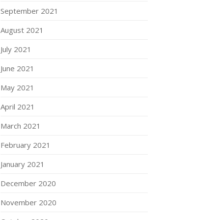
September 2021
August 2021
July 2021
June 2021
May 2021
April 2021
March 2021
February 2021
January 2021
December 2020
November 2020