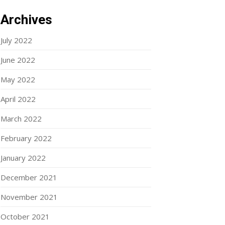
Archives
July 2022
June 2022
May 2022
April 2022
March 2022
February 2022
January 2022
December 2021
November 2021
October 2021