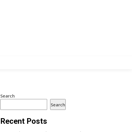
Search
Search
Recent Posts