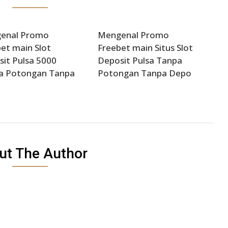
enal Promo
Mengenal Promo
et main Slot
Freebet main Situs Slot
it Pulsa 5000
Deposit Pulsa Tanpa
a Potongan Tanpa
Potongan Tanpa Depo
ut The Author