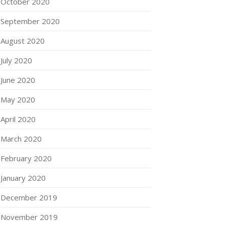
October 2020
September 2020
August 2020
July 2020
June 2020
May 2020
April 2020
March 2020
February 2020
January 2020
December 2019
November 2019