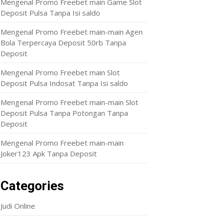
Mengenal Promo Freebet main Game Slot
Deposit Pulsa Tanpa Isi saldo
Mengenal Promo Freebet main-main Agen
Bola Terpercaya Deposit 50rb Tanpa
Deposit
Mengenal Promo Freebet main Slot
Deposit Pulsa Indosat Tanpa Isi saldo
Mengenal Promo Freebet main-main Slot
Deposit Pulsa Tanpa Potongan Tanpa
Deposit
Mengenal Promo Freebet main-main
Joker123 Apk Tanpa Deposit
Categories
Judi Online