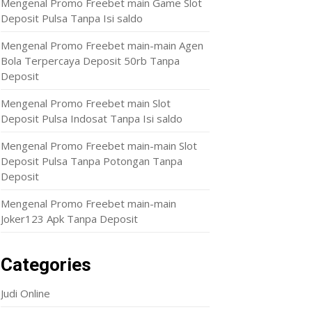
Mengenal Promo Freebet main Game Slot
Deposit Pulsa Tanpa Isi saldo
Mengenal Promo Freebet main-main Agen
Bola Terpercaya Deposit 50rb Tanpa
Deposit
Mengenal Promo Freebet main Slot
Deposit Pulsa Indosat Tanpa Isi saldo
Mengenal Promo Freebet main-main Slot
Deposit Pulsa Tanpa Potongan Tanpa
Deposit
Mengenal Promo Freebet main-main
Joker123 Apk Tanpa Deposit
Categories
Judi Online