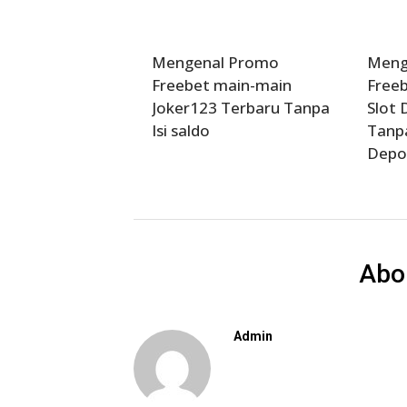
Mengenal Promo
Meng
Freebet main-main
Freeb
Joker123 Terbaru Tanpa
Slot 
Isi saldo
Tanp
Depo
Abo
Admin