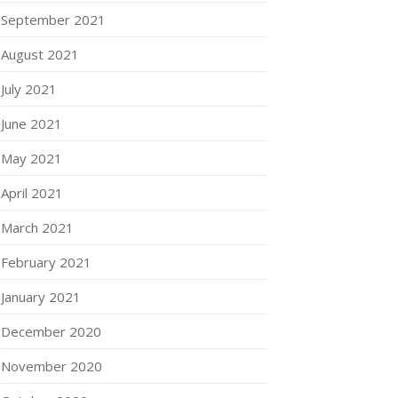
September 2021
August 2021
July 2021
June 2021
May 2021
April 2021
March 2021
February 2021
January 2021
December 2020
November 2020