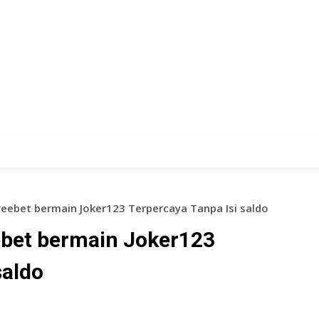
ebet bermain Joker123 Terpercaya Tanpa Isi saldo
bet bermain Joker123
saldo