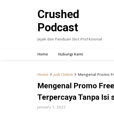
Skip
to
Crushed
content
Podcast
Jejak dan Panduan Slot Profesional
Home
Hubungi Kami
Home
Judi Online
Mengenal Promo Fre
Mengenal Promo Free
Terpercaya Tanpa Isi 
January 1, 2022