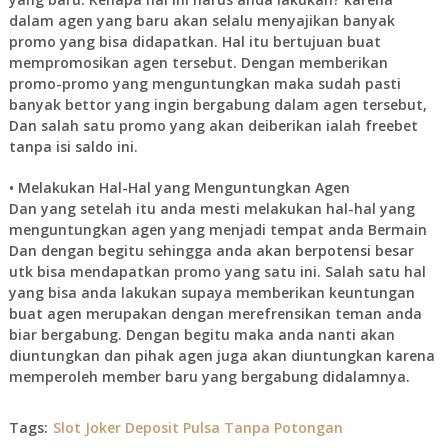
dalam agen yang baru akan selalu menyajikan banyak
promo yang bisa didapatkan. Hal itu bertujuan buat
mempromosikan agen tersebut. Dengan memberikan
promo-promo yang menguntungkan maka sudah pasti
banyak bettor yang ingin bergabung dalam agen tersebut,
Dan salah satu promo yang akan deiberikan ialah freebet
tanpa isi saldo ini.
• Melakukan Hal-Hal yang Menguntungkan Agen
Dan yang setelah itu anda mesti melakukan hal-hal yang
menguntungkan agen yang menjadi tempat anda Bermain
Dan dengan begitu sehingga anda akan berpotensi besar
utk bisa mendapatkan promo yang satu ini. Salah satu hal
yang bisa anda lakukan supaya memberikan keuntungan
buat agen merupakan dengan merefrensikan teman anda
biar bergabung. Dengan begitu maka anda nanti akan
diuntungkan dan pihak agen juga akan diuntungkan karena
memperoleh member baru yang bergabung didalamnya.
Tags:
Slot Joker Deposit Pulsa Tanpa Potongan