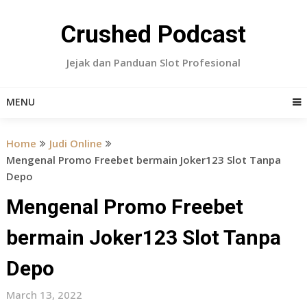
Skip
to
Crushed Podcast
content
Jejak dan Panduan Slot Profesional
MENU
Home
Judi Online
Mengenal Promo Freebet bermain Joker123 Slot Tanpa
Depo
Mengenal Promo Freebet
bermain Joker123 Slot Tanpa
Depo
March 13, 2022