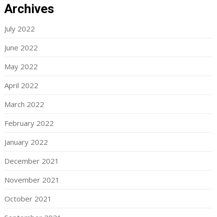
Archives
July 2022
June 2022
May 2022
April 2022
March 2022
February 2022
January 2022
December 2021
November 2021
October 2021