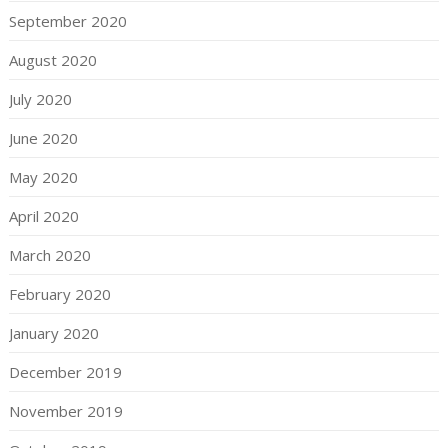
September 2020
August 2020
July 2020
June 2020
May 2020
April 2020
March 2020
February 2020
January 2020
December 2019
November 2019