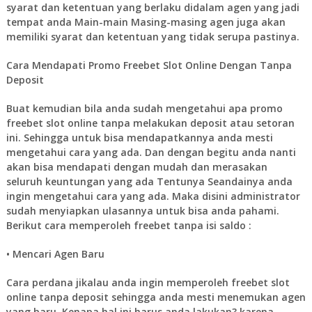
syarat dan ketentuan yang berlaku didalam agen yang jadi
tempat anda Main-main Masing-masing agen juga akan
memiliki syarat dan ketentuan yang tidak serupa pastinya.
Cara Mendapati Promo Freebet Slot Online Dengan Tanpa
Deposit
Buat kemudian bila anda sudah mengetahui apa promo
freebet slot online tanpa melakukan deposit atau setoran
ini. Sehingga untuk bisa mendapatkannya anda mesti
mengetahui cara yang ada. Dan dengan begitu anda nanti
akan bisa mendapati dengan mudah dan merasakan
seluruh keuntungan yang ada Tentunya Seandainya anda
ingin mengetahui cara yang ada. Maka disini administrator
sudah menyiapkan ulasannya untuk bisa anda pahami.
Berikut cara memperoleh freebet tanpa isi saldo :
• Mencari Agen Baru
Cara perdana jikalau anda ingin memperoleh freebet slot
online tanpa deposit sehingga anda mesti menemukan agen
yang baru. Kenapa hal ini harus anda lakukan? karena