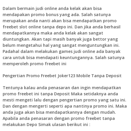
Dalam bermain judi online anda kelak akan bisa
mendapakan promo bonus yang ada. Salah satunya
merupakan anda nanti akan bisa mendapatkan promo
freebet slot online tanpa depo ini. Dan jika anda berhasil
mendapatkannya maka anda kelak akan sangat
diuntungkan. Akan tapi masih banyak juga bettor yang
belum mengetahui hal yang sangat menguntungkan ini.
Padahal dalam melakukan games judi online ada banyak
cara untuk bisa mendapati keuntungannya. Salah satunya
memperoleh promo freebet ini
Pengertian Promo Freebet Joker123 Mobile Tanpa Deposit
Tentunya kalau anda penasaran dan ingin mendapatkan
promo freebet ini tanpa Deposit Maka setidaknya anda
mesti mengeti lalu dengan pengertian promo yang satu ini.
Dan dengan mengerti seperti apa nantinya promo ini. Maka
anda juga akan bisa mendapatkannya dengan mudah.
Apabila anda penasaran dengan promo freebet tanpa
melakukan Depo Simak ulasan berikut ini :