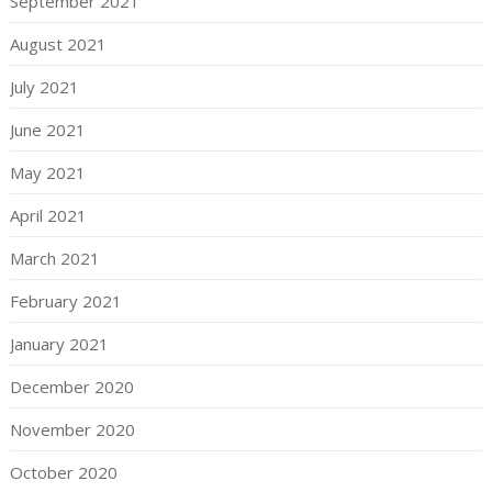
September 2021
August 2021
July 2021
June 2021
May 2021
April 2021
March 2021
February 2021
January 2021
December 2020
November 2020
October 2020