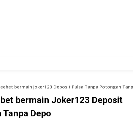
eebet bermain Joker123 Deposit Pulsa Tanpa Potongan Tan
bet bermain Joker123 Deposit
n Tanpa Depo