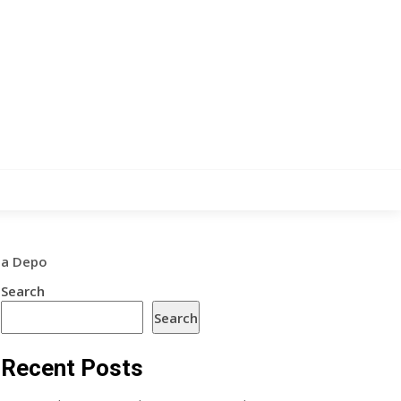
pa Depo
Search
Search
Recent Posts