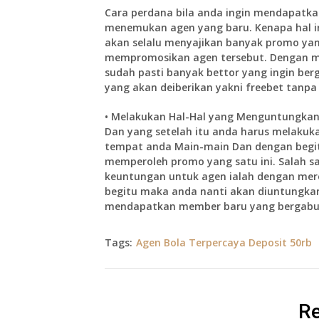
Cara perdana bila anda ingin mendapatka
menemukan agen yang baru. Kenapa hal in
akan selalu menyajikan banyak promo yang
mempromosikan agen tersebut. Dengan
sudah pasti banyak bettor yang ingin be
yang akan deiberikan yakni freebet tanpa is
• Melakukan Hal-Hal yang Menguntungka
Dan yang setelah itu anda harus melaku
tempat anda Main-main Dan dengan begit
memperoleh promo yang satu ini. Salah s
keuntungan untuk agen ialah dengan mer
begitu maka anda nanti akan diuntungka
mendapatkan member baru yang bergabu
Tags:
Agen Bola Terpercaya Deposit 50rb
Re