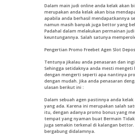
Dalam main judi online anda kelak akan 
merupakan anda kelak akan bisa mendapati 
apabila anda berhasil mendapatkannya se
namun masih banyak juga bettor yang be
Padahal dalam melakukan permainan judi 
keuntungannya. Salah satunya memperole
Pengertian Promo Freebet Agen Slot Depo
Tentunya jikalau anda penasaran dan ing
Sehingga setidaknya anda mesti mengeti l
dengan mengerti seperti apa nantinya pr
dengan mudah. Jika anda penasaran deng
ulasan berikut ini :
Dalam sebuah agen pastinnya anda kelak
yang ada. Karena ini merupakan salah sa
itu, dengan adanya promo bonus yang men
tempat yang nyaman buat Bermain Tidak 
juga semakin terkenal di kalangan bettor
bergabung didalamnya.