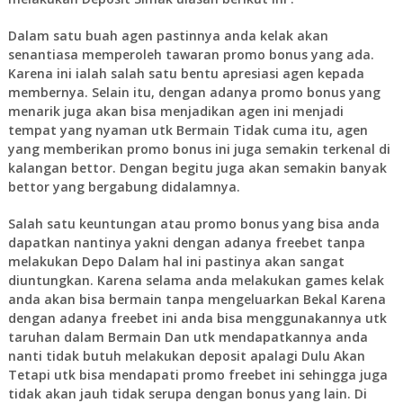
Dalam satu buah agen pastinnya anda kelak akan
senantiasa memperoleh tawaran promo bonus yang ada.
Karena ini ialah salah satu bentu apresiasi agen kepada
membernya. Selain itu, dengan adanya promo bonus yang
menarik juga akan bisa menjadikan agen ini menjadi
tempat yang nyaman utk Bermain Tidak cuma itu, agen
yang memberikan promo bonus ini juga semakin terkenal di
kalangan bettor. Dengan begitu juga akan semakin banyak
bettor yang bergabung didalamnya.
Salah satu keuntungan atau promo bonus yang bisa anda
dapatkan nantinya yakni dengan adanya freebet tanpa
melakukan Depo Dalam hal ini pastinya akan sangat
diuntungkan. Karena selama anda melakukan games kelak
anda akan bisa bermain tanpa mengeluarkan Bekal Karena
dengan adanya freebet ini anda bisa menggunakannya utk
taruhan dalam Bermain Dan utk mendapatkannya anda
nanti tidak butuh melakukan deposit apalagi Dulu Akan
Tetapi utk bisa mendapati promo freebet ini sehingga juga
tidak akan jauh tidak serupa dengan bonus yang lain. Di