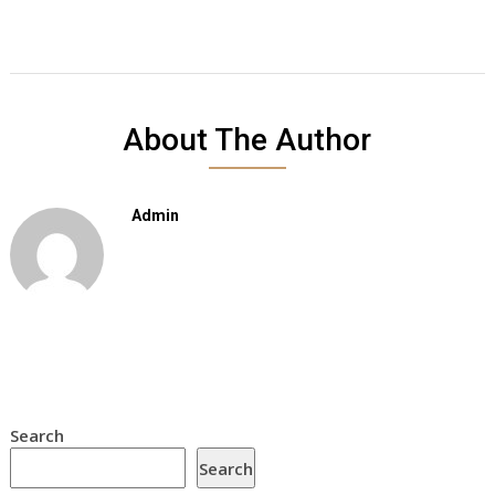
About The Author
Admin
Search
Search