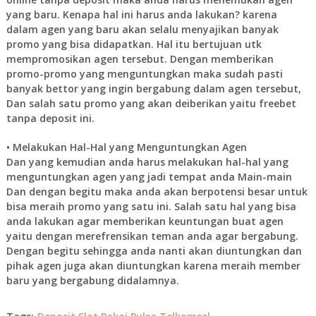
yang baru. Kenapa hal ini harus anda lakukan? karena
dalam agen yang baru akan selalu menyajikan banyak
promo yang bisa didapatkan. Hal itu bertujuan utk
mempromosikan agen tersebut. Dengan memberikan
promo-promo yang menguntungkan maka sudah pasti
banyak bettor yang ingin bergabung dalam agen tersebut,
Dan salah satu promo yang akan deiberikan yaitu freebet
tanpa deposit ini.
• Melakukan Hal-Hal yang Menguntungkan Agen
Dan yang kemudian anda harus melakukan hal-hal yang
menguntungkan agen yang jadi tempat anda Main-main
Dan dengan begitu maka anda akan berpotensi besar untuk
bisa meraih promo yang satu ini. Salah satu hal yang bisa
anda lakukan agar memberikan keuntungan buat agen
yaitu dengan merefrensikan teman anda agar bergabung.
Dengan begitu sehingga anda nanti akan diuntungkan dan
pihak agen juga akan diuntungkan karena meraih member
baru yang bergabung didalamnya.