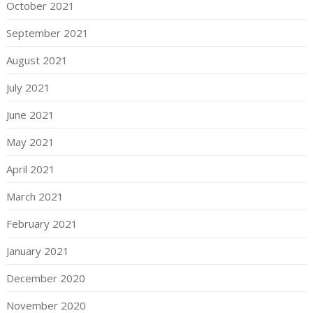
October 2021
September 2021
August 2021
July 2021
June 2021
May 2021
April 2021
March 2021
February 2021
January 2021
December 2020
November 2020