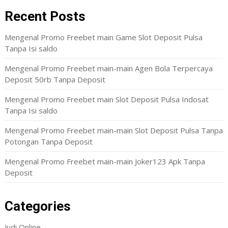
Recent Posts
Mengenal Promo Freebet main Game Slot Deposit Pulsa
Tanpa Isi saldo
Mengenal Promo Freebet main-main Agen Bola Terpercaya
Deposit 50rb Tanpa Deposit
Mengenal Promo Freebet main Slot Deposit Pulsa Indosat
Tanpa Isi saldo
Mengenal Promo Freebet main-main Slot Deposit Pulsa Tanpa
Potongan Tanpa Deposit
Mengenal Promo Freebet main-main Joker123 Apk Tanpa
Deposit
Categories
Judi Online