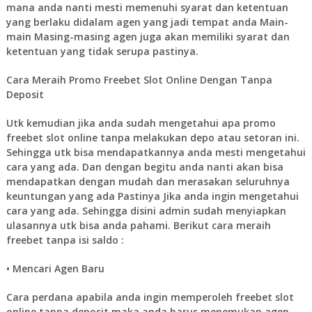
mana anda nanti mesti memenuhi syarat dan ketentuan
yang berlaku didalam agen yang jadi tempat anda Main-
main Masing-masing agen juga akan memiliki syarat dan
ketentuan yang tidak serupa pastinya.
Cara Meraih Promo Freebet Slot Online Dengan Tanpa
Deposit
Utk kemudian jika anda sudah mengetahui apa promo
freebet slot online tanpa melakukan depo atau setoran ini.
Sehingga utk bisa mendapatkannya anda mesti mengetahui
cara yang ada. Dan dengan begitu anda nanti akan bisa
mendapatkan dengan mudah dan merasakan seluruhnya
keuntungan yang ada Pastinya Jika anda ingin mengetahui
cara yang ada. Sehingga disini admin sudah menyiapkan
ulasannya utk bisa anda pahami. Berikut cara meraih
freebet tanpa isi saldo :
• Mencari Agen Baru
Cara perdana apabila anda ingin memperoleh freebet slot
online tanpa deposit maka anda harus menemukan agen